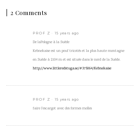
2 Comments
PROF Z
15 years ago
De laPologne à la Suède
Kebnekaise est un pouf tricotés et la plus haute montagne
en Suède à 2104 m et est située dans le nord de la Suède.
http://www.littleredstuga.se/#375064/Kebnekaise
PROF Z
15 years ago
faire l’escargot avec des formes molles