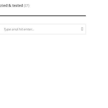
tried & tested
(17)