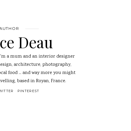
 AUTHOR
nce Deau
I'm a mum and an interior designer
design, architecture, photography,
ocal food ... and way more you might
velling, based in Royan, France.
WITTER
PINTEREST