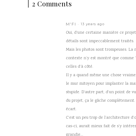
2 Comments
M'FI
13 years ago
Oui, d’une certaine manière ce projet 
détails sont impeccablement traités.
Mais les photos sont trompeuses. La 
contexte n’y est montré que comme “f
celles d’à côté.
Il y a quand même une chose vraiment 
le mur mitoyen pour implanter la mai
stupide. D’autre part, d’un point de v
du projet, ça le gâche complètement. I
écart.
C’est un peu trop de l’architecture d’o
cas-ci, aurait mieux fait de s’y intére
grandie…