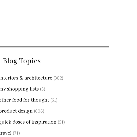
Blog Topics
interiors & architecture
(302)
my shopping lists
(5)
other food for thought
(61)
product design
(606)
quick doses of inspiration
(51)
travel
(71)