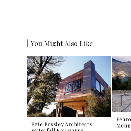
You Might Also Like
Fearo
Pete Bossley Architects :
Mount
Waterfall Bay House