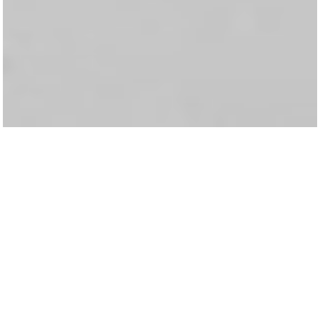
Durant la
Design Week de Milan
qui se déroulera du 12 au
17 avril prochains, l’éditeur italien
Kristalia
présentera les
dernières créations des designers allemands
Neuland
Industriedesign
et français
Christophe Pillet
et Patrick
Norguet.