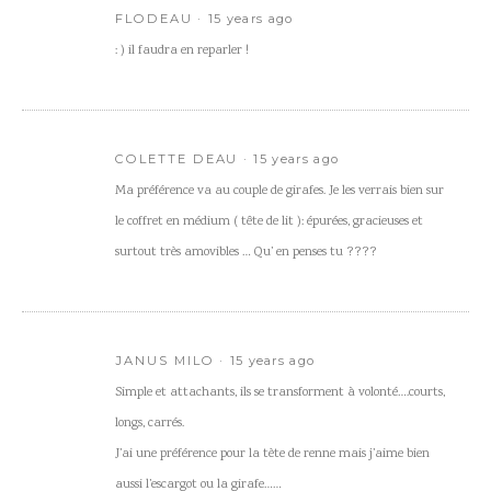
FLODEAU
15 years ago
: ) il faudra en reparler !
COLETTE DEAU
15 years ago
Ma préférence va au couple de girafes. Je les verrais bien sur
le coffret en médium ( tête de lit ): épurées, gracieuses et
surtout très amovibles … Qu’ en penses tu ????
JANUS MILO
15 years ago
Simple et attachants, ils se transforment à volonté….courts,
longs, carrés.
J’ai une préférence pour la tète de renne mais j’aime bien
aussi l’escargot ou la girafe……