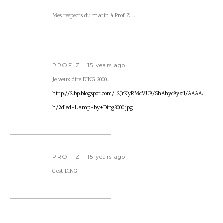
Mes respects du matin à Prof Z …..
PROF Z
15 years ago
Je veux dire DING 3000…
http://2.bp.blogspot.com/_2JrKyRMcVU8/ShAhyc8yziI/AAAAAAAA
h/2dled+Lamp+by+Ding3000.jpg
PROF Z
15 years ago
C’est DING