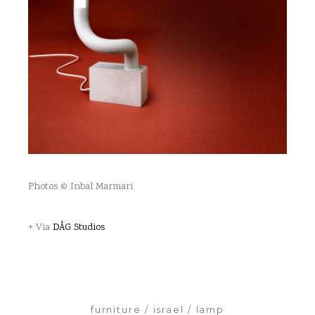
Photos © Inbal Marmari
+ Via
DÅG Studios
furniture
israel
lamp